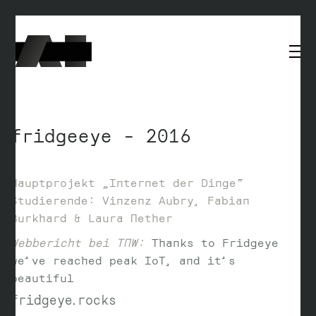
fridgeeye – 2016
Hauptprojekt „Internet der Dinge“
Studierende: Vinzenz Aubry, Fabian
Burkhard & Laura Nether
Webbericht bei TNW:
Thanks to Fridgeye
we’ve reached peak IoT, and it’s
beautiful
fridgeye.rocks