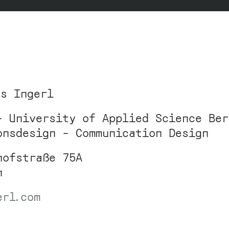
as Ingerl
– University of Applied Science Ber
onsdesign – Communication Design
hofstraße 75A
n
erl.com